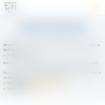
INSCRIPTION FORMATION
"ACTUALITE FISCALE 2025"
Notre formation se déroule sur 5 demi-journées à l’année, au
tarif de :
1 250 € HT
/ stagiaire,
Inscription possible à la séance (250 € HT) (nous contacter).
Nos séances sont accessibles au choix en présentiel à Bordeaux
ou Poitiers ou en visioconférence en direct.
Téléchargez le
calendrier des formations.
Téléchargez le
programme