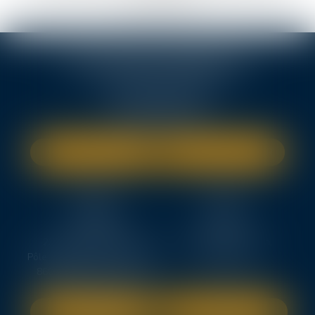
BRUGES CEDEX
TEN FRANCE BORDEAUX
7, avenue Raymond Manaud
33525 BRUGES CEDEX
Tél :
05 56 99 50 51
NOUS LOCALISER
NOUS CONTACTER
TEN
TEN
POITIERS
PARIS
23, rue Victor Grignard
18 avenue de l’opéra,
Pôle République 2 – CS61074
75008 PARIS
86061 POITIERS CEDEX 9
SITE INTERNET
SITE INTERNET