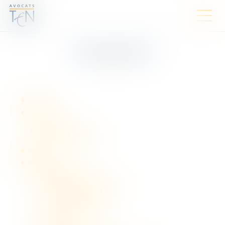
PLAN DU SITE
Accueil
Cabinet
Notre vision
Notre méthodologie
Équipe
Expertises
Droit des affaires
Contentieux des affaires
Droit des sociétés
Droit commercial
Droit fiscal