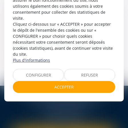
Règlement intérieur
assurer le bon fonctionnement du site, nous
utilisons également des cookies soumis à votre
Conditions générales de vente
consentement pour collecter des statistiques de
Actus
visite.
Rejoignez-nous
Cliquez ci-dessous sur « ACCEPTER » pour accepter
Offre actuelle
le dépôt de l'ensemble des cookies ou sur «
Candidatures spontanées
CONFIGURER » pour choisir quels cookies
nécessitant votre consentement seront déposés
Contact
(cookies statistiques), avant de continuer votre visite
Honoraires
du site.
Plan du site
Plus d'informations
Mentions légales
CONFIGURER
REFUSER
ACCEPTER
TEN FRANCE BORDEAUX
7, avenue Raymond Manaud
33525 BRUGES CEDEX
Tél :
05 56 99 50 51