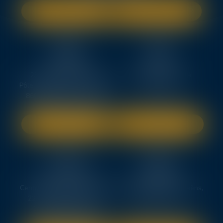
NOUS LOCALISER
NOUS CONTACTER
TEN
TEN
POITIERS
PARIS
23, rue Victor Grignard
18 avenue de l’opéra,
Pôle République 2 – CS61074
75008 PARIS
86061 POITIERS CEDEX 9
SITE INTERNET
SITE INTERNET
TEN
TEN
LA ROCHELLE
NOTAIRES
Centre d'Affaire CAP OUEST,
10 Rue Camille Saint-Saëns,
22 Rue Eugène Thomas,
86000 POITIERS
17000 LA ROCHELLE