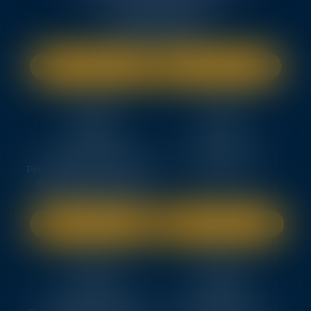
7, avenue Raymond Manaud
33525 BRUGES CEDEX
Tél :
05 56 99 50 51
NOUS LOCALISER
NOUS CONTACTER
TEN
TEN
POITIERS
PARIS
23, rue Victor Grignard
18 avenue de l’opéra,
Pôle République 2 – CS61074
75008 PARIS
86061 POITIERS CEDEX 9
SITE INTERNET
SITE INTERNET
TEN
TEN
LA ROCHELLE
NOTAIRES