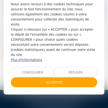
Nous avons recours à des cookies techniques pour
assurer le bon fonctionnement du site, nous
utilisons également des cookies soumis à votre
consentement pour collecter des statistiques de
visite.
Cliquez ci-dessous sur « ACCEPTER » pour accepter
FORMATION ACTUALITE SOCIALE 2025
le dépôt de l'ensemble des cookies ou sur «
10/01/2025
CONFIGURER » pour choisir quels cookies
nécessitant votre consentement seront déposés
(cookies statistiques), avant de continuer votre visite
Lire la suite
du site.
Plus d'informations
CONFIGURER
REFUSER
<<
<
1
>
>>
ACCEPTER
TEN FRANCE BORDEAUX