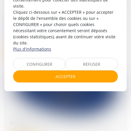
visite.
Cliquez ci-dessous sur « ACCEPTER » pour accepter
Impôt sur le revenu et IFI 2025 : la campagne
le dépôt de l'ensemble des cookies ou sur «
déclarative des revenus 2024 s'ouvre le 10
CONFIGURER » pour choisir quels cookies
avril 2025
nécessitant votre consentement seront déposés
(cookies statistiques), avant de continuer votre visite
11/04/2025
du site.
Plus d'informations
Lire la suite
CONFIGURER
REFUSER
ACCEPTER
FORMATION ACTUALITE FISCALE 2025
10/01/2025