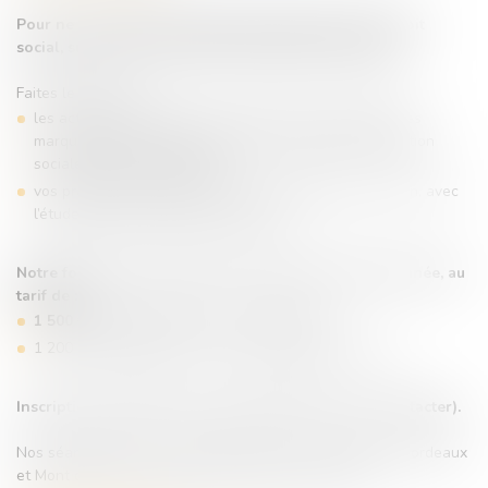
Pour ne rien rater de l’essentiel des évolutions du droit
social, suivez notre formation Actualité sociale 2025.
Faites le point sur :
les actualités législatives importantes et jurisprudences
marquantes dont vous devez tenir compte pour la gestion
sociale de votre entreprise
vos pratiques de gestion RH, pour les adapter si besoin, avec
l’étude de thèmes pratiques adaptés
Notre formation se déroule sur 6 demi-journées à l’année, au
tarif de :
1 500 € HT
/ stagiaire, jusqu’à 2 stagiaires
1 200 € HT/stagiaire, pour le 3ème stagiaire et plus.
Inscription possible à la séance (250 € HT) (nous contacter).
Nos séances sont accessibles au choix en présentiel à Bordeaux
et Mont de Marsan ou en visioconférence en direct.