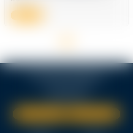
Lire la suite
<<
<
1
>
>>
TEN FRANCE BORDEAUX
7, avenue Raymond Manaud
33525 BRUGES CEDEX
Tél :
05 56 99 50 51
NOUS LOCALISER
NOUS CONTACTER