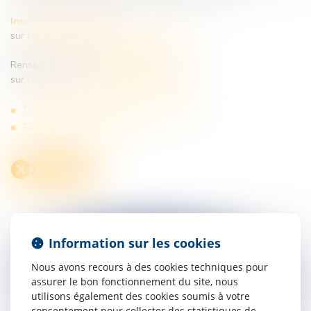
Inscription en ligne
ou
sur
formationbordeaux@tenfrance.com
Renseignements au
05.19.09.01.43
ou
sur
formationbordeaux@tenfrance.com
Téléchargez le calendrier des formations.
Téléchargez le programme
Information sur les cookies
Nous avons recours à des cookies techniques pour
assurer le bon fonctionnement du site, nous
utilisons également des cookies soumis à votre
consentement pour collecter des statistiques de