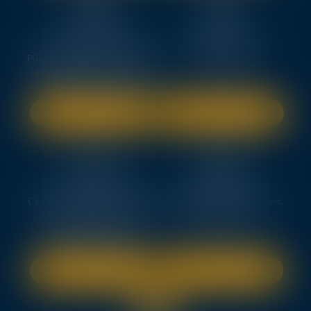
TEN
TEN
POITIERS
PARIS
23, rue Victor Grignard
18 avenue de l’opéra,
Pôle République 2 – CS61074
75008 PARIS
86061 POITIERS CEDEX 9
SITE INTERNET
SITE INTERNET
TEN
TEN
LA ROCHELLE
NOTAIRES
Centre d'Affaire CAP OUEST,
10 Rue Camille Saint-Saëns,
22 Rue Eugène Thomas,
86000 POITIERS
17000 LA ROCHELLE
SITE INTERNET
SITE INTERNET