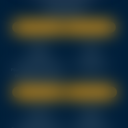
7, avenue Raymond Manaud
33525 BRUGES CEDEX
Tél :
05 56 99 50 51
NOUS LOCALISER
NOUS CONTACTER
TEN
TEN
POITIERS
PARIS
23, rue Victor Grignard
18 avenue de l’opéra,
Pôle République 2 – CS61074
75008 PARIS
86061 POITIERS CEDEX 9
SITE INTERNET
SITE INTERNET
TEN
TEN
LA ROCHELLE
NOTAIRES