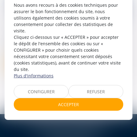
Nous avons recours à des cookies techniques pour
assurer le bon fonctionnement du site, nous
utilisons également des cookies soumis à votre
consentement pour collecter des statistiques de
visite.
Cliquez ci-dessous sur « ACCEPTER » pour accepter
FORMATION ACTUALITE SOCIALE 2025
le dépôt de l'ensemble des cookies ou sur «
10/01/2025
CONFIGURER » pour choisir quels cookies
nécessitant votre consentement seront déposés
(cookies statistiques), avant de continuer votre visite
Lire la suite
du site.
Plus d'informations
CONFIGURER
REFUSER
<<
<
1
>
>>
ACCEPTER
TEN FRANCE BORDEAUX